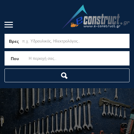
Βρες
Που