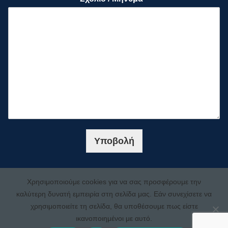
Υποβολή
Χρησιμοποιούμε cookies για να σας προσφέρουμε την
καλύτερη δυνατή εμπειρία στη σελίδα μας. Εάν συνεχίσετε να
χρησιμοποιείτε τη σελίδα, θα υποθέσουμε πως είστε
ικανοποιημένοι με αυτό.
Copyright © 2022 e-construct.gr | Designed by ValueUp | Any