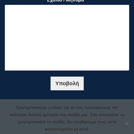
Υποβολή
Χρησιμοποιούμε cookies για να σας προσφέρουμε την
καλύτερη δυνατή εμπειρία στη σελίδα μας. Εάν συνεχίσετε να
χρησιμοποιείτε τη σελίδα, θα υποθέσουμε πως είστε
ικανοποιημένοι με αυτό.
Copyright © 2022 e-construct.gr | Designed by ValueUp | Any