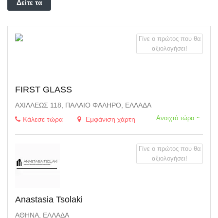
Δείτε τα
φίλτρα
Γίνε ο πρώτος που θα
αξιολογήσει!
FIRST GLASS
ΑΧΙΛΛΈΩΣ 118, ΠΑΛΑΙΌ ΦΆΛΗΡΟ, ΕΛΛΆΔΑ
Ανοιχτό τώρα ~
Κάλεσε τώρα
Εμφάνιση χάρτη
Γίνε ο πρώτος που θα
αξιολογήσει!
Anastasia Tsolaki
ΑΘΉΝΑ, ΕΛΛΆΔΑ