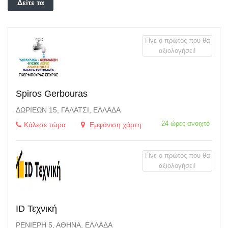
Δείτε τα
φίλτρα
Γίνε ο πρώτος που θα
αξιολογήσει!
Spiros Gerbouras
ΔΩΡΙΈΩΝ 15, ΓΑΛΆΤΣΙ, ΕΛΛΆΔΑ
24 ώρες ανοιχτό
Κάλεσε τώρα
Εμφάνιση χάρτη
Γίνε ο πρώτος που θα
αξιολογήσει!
ID Τεχνική
ΡΕΝΙΈΡΗ 5, ΑΘΉΝΑ, ΕΛΛΆΔΑ