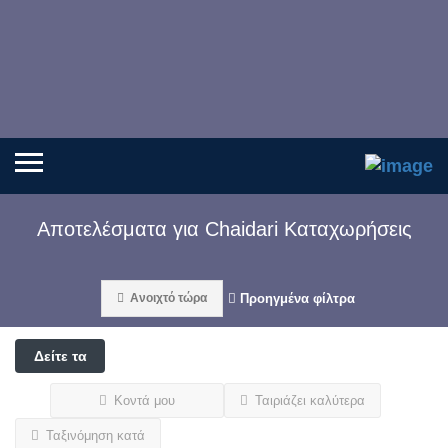
Αποτελέσματα για
Chaidari
Καταχωρήσεις
Ανοιχτό τώρα
Προηγμένα φίλτρα
Δείτε τα
φίλτρα
Κοντά μου
Ταιριάζει καλύτερα
Ταξινόμηση κατά